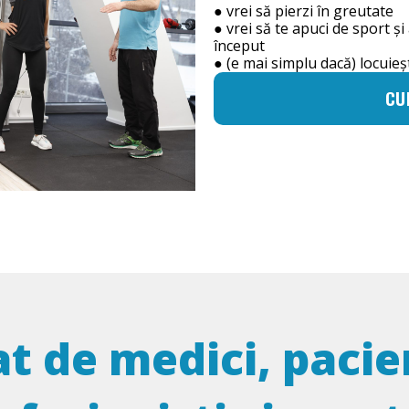
● vrei să pierzi în greutate
● vrei să te apuci de sport și
început
● (e mai simplu dacă) locuieș
CU
de medici, pacien