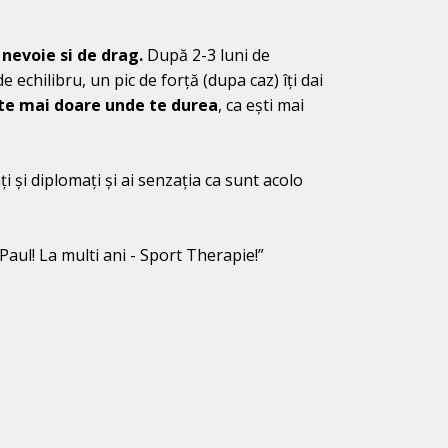
 nevoie si de drag.
După 2-3 luni de
 de echilibru, un pic de forță (dupa caz) îți dai
u te mai doare unde te durea
, ca ești mai
i și diplomați și ai senzația ca sunt acolo
i Paul! La multi ani - Sport Therapie!”