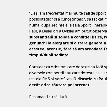
“Deși am frecventat mai multe săli de sport s
posibilitatilor si a cunoștințelor, sa fac cat
numai după ședințele la sala Sport Therapi
Paul, a Deliei ori a Ovidiei am putut observ
substanțială și solidă a condiției fizice, 
genunchi la alergare si o stare generala 
acestea, atentie, fără să am vreodată f
timpul/după ședințe.
Consider ca orice om care dorește sa facă s
diversele competiții sau care dorește sa sla
testele FMS si AeroScan.
O discuție cu Pau
decât orice căutare pe internet.
Recomand cu căldură.