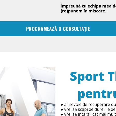
Împreună cu echipa mea de
(re)punem în mișcare.
PROGRAMEAZĂ O CONSULTAȚIE
Sport T
pentru
● ai nevoie de recuperare du
● vrei să scapi de durerile 
● vrei să întârzii cat mai mul