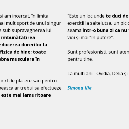
i am incercat, în limita
“Este un loc unde
te duci de
 mai mult sport de unul singur
exerciții la saltelutza, un pic
e sub supravegherea lui
seama
într-o buna zi ca n
a
îmbunătățirea
vioi și mai ”în putere”.
reducerea durerilor la
fizica de bine; toate
Sunt profesionisti, sunt atenț
ebra musculara în
pentru tine.
La multi ani - Ovidia, Delia ș
port de placere sau pentru
beasca ar trebui sa efectueze
Simona Ilie
l este mai lamuritoare