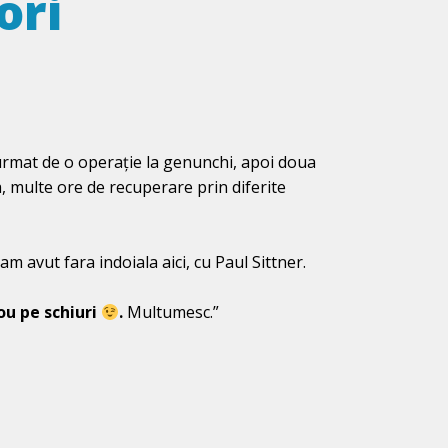
ori
 urmat de o operație la genunchi, apoi doua
a, multe ore de recuperare prin diferite
m avut fara indoiala aici, cu Paul Sittner.
ou pe schiuri
.
Multumesc.”