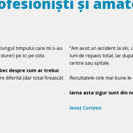
ofesioniști și amat
 lungul timpului care mi s-au
“Am avut un accident la ski,
dureri pe ici pe colo.
luni de repaos total, iar dup
centre sau spitale.
 bec despre cum ar trebui
 diferită (dar total firească)
Rezultatele cele mai bune le-a
Iarna asta sigur sunt din n
Ionuț Curtean