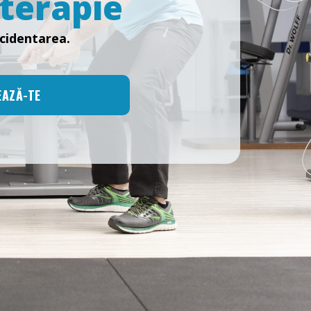
oterapie
ccidentarea.
AZĂ-TE