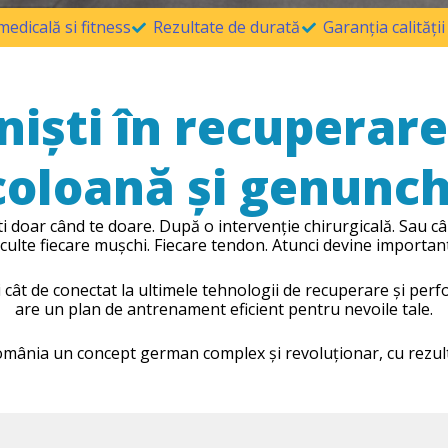
edicală si fitness
Rezultate de durată
Garanția calităț
niști în recuperar
coloană și genunch
ti doar când te doare. După o intervenție chirurgicală. Sau c
sculte fiecare mușchi. Fiecare tendon. Atunci devine important
 cât de conectat la ultimele tehnologii de recuperare și perf
are un plan de antrenament eficient pentru nevoile tale.
România un concept german complex și revoluționar, cu rezult