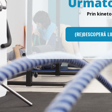
Următor
Prin kineto
(RE)DESCOPERĂ LI