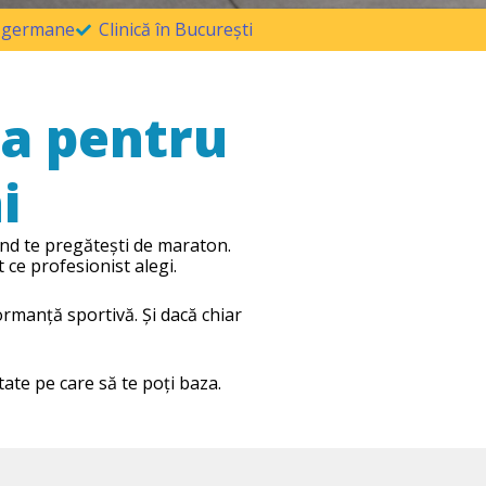
ii germane
Clinică în București
ea pentru
i
ând te pregătești de maraton.
 ce profesionist alegi.
ormanță sportivă. Și dacă chiar
ate pe care să te poți baza.