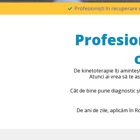
Profesioniști în recuperare m
Profesio
De kinetoterapie îți aminteș
Atunci ai vrea să te a
Cât de bine pune diagnostic și
De ani de zile, aplicăm în 