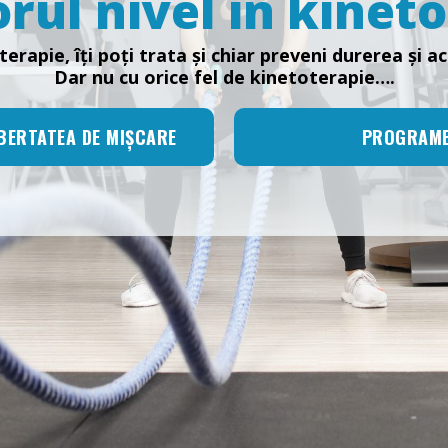
ul nivel în kinet
terapie, îți poți trata și chiar preveni durerea și a
Dar nu cu orice fel de kinetoterapie….
BERTATEA DE MIȘCARE
PROGRAME