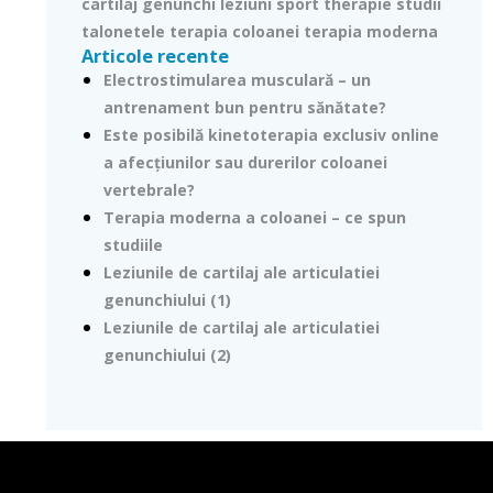
cartilaj
genunchi
leziuni
sport therapie
studii
talonetele
terapia coloanei
terapia moderna
Articole recente
Electrostimularea musculară – un
antrenament bun pentru sănătate?
Este posibilă kinetoterapia exclusiv online
a afecțiunilor sau durerilor coloanei
vertebrale?
Terapia moderna a coloanei – ce spun
studiile
Leziunile de cartilaj ale articulatiei
genunchiului (1)
Leziunile de cartilaj ale articulatiei
genunchiului (2)