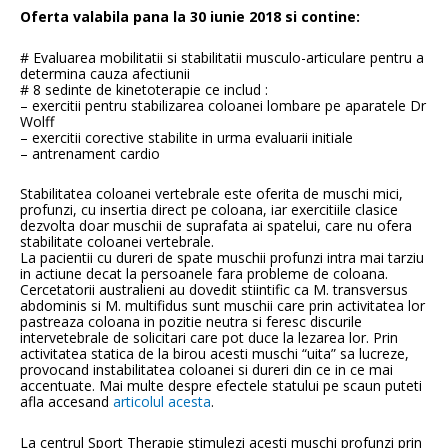
Oferta valabila pana la 30 iunie 2018 si contine:
# Evaluarea mobilitatii si stabilitatii musculo-articulare pentru a
determina cauza afectiunii
# 8 sedinte de kinetoterapie ce includ :
– exercitii pentru stabilizarea coloanei lombare pe aparatele Dr
Wolff
– exercitii corective stabilite in urma evaluarii initiale
– antrenament cardio
Stabilitatea coloanei vertebrale este oferita de muschi mici,
profunzi, cu insertia direct pe coloana, iar exercitiile clasice
dezvolta doar muschii de suprafata ai spatelui, care nu ofera
stabilitate coloanei vertebrale.
La pacientii cu dureri de spate muschii profunzi intra mai tarziu
in actiune decat la persoanele fara probleme de coloana.
Cercetatorii australieni au dovedit stiintific ca M. transversus
abdominis si M. multifidus sunt muschii care prin activitatea lor
pastreaza coloana in pozitie neutra si feresc discurile
intervetebrale de solicitari care pot duce la lezarea lor. Prin
activitatea statica de la birou acesti muschi “uita” sa lucreze,
provocand instabilitatea coloanei si dureri din ce in ce mai
accentuate. Mai multe despre efectele statului pe scaun puteti
afla accesand
articolul acesta
.
La centrul Sport Therapie stimulezi acesti muschi profunzi prin