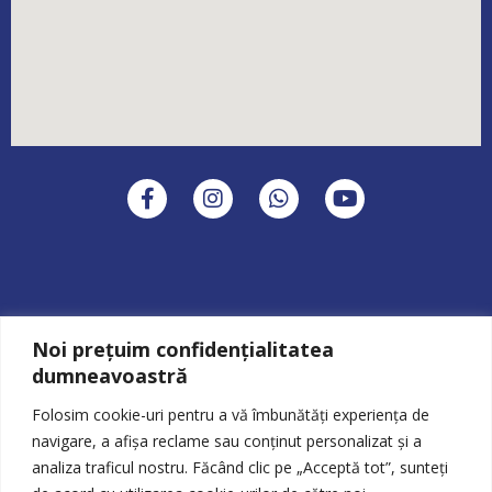
F
I
W
Y
a
n
h
o
c
s
a
u
e
t
t
t
b
a
s
u
o
g
a
b
o
r
p
e
SPORT PERFORMANCE CONSULTING SRL
k
a
p
CUI: 33593354
Noi prețuim confidențialitatea
-
m
dumneavoastră
f
Adresa:
Str. Gramont 38, București
Folosim cookie-uri pentru a vă îmbunătăți experiența de
Email:
office@sporttherapie.ro
Telefon:
0799.593.216
navigare, a afișa reclame sau conținut personalizat și a
analiza traficul nostru. Făcând clic pe „Acceptă tot”, sunteți
Orarul de funcționare: