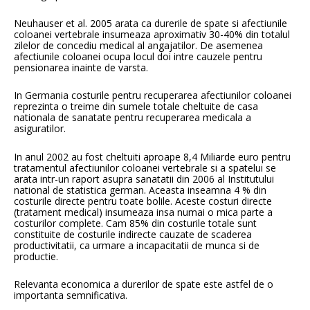
Neuhauser et al. 2005 arata ca durerile de spate si afectiunile
coloanei vertebrale insumeaza aproximativ 30-40% din totalul
zilelor de concediu medical al angajatilor. De asemenea
afectiunile coloanei ocupa locul doi intre cauzele pentru
pensionarea inainte de varsta.
In Germania costurile pentru recuperarea afectiunilor coloanei
reprezinta o treime din sumele totale cheltuite de casa
nationala de sanatate pentru recuperarea medicala a
asiguratilor.
In anul 2002 au fost cheltuiti aproape 8,4 Miliarde euro pentru
tratamentul afectiunilor coloanei vertebrale si a spatelui se
arata intr-un raport asupra sanatatii din 2006 al Institutului
national de statistica german. Aceasta inseamna 4 % din
costurile directe pentru toate bolile. Aceste costuri directe
(tratament medical) insumeaza insa numai o mica parte a
costurilor complete. Cam 85% din costurile totale sunt
constituite de costurile indirecte cauzate de scaderea
productivitatii, ca urmare a incapacitatii de munca si de
productie.
Relevanta economica a durerilor de spate este astfel de o
importanta semnificativa.