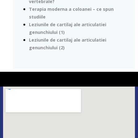
vertebrale?
Terapia moderna a coloanei – ce spun
studiile
Leziunile de cartilaj ale articulatiei
genunchiului (1)
Leziunile de cartilaj ale articulatiei
genunchiului (2)